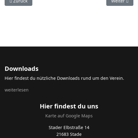
Vorheriger Beitrag: Aktivitäten
Nächster Bei
Zurück
Weiter
Downloads
Hier findest du nützliche Downloads rund um den Verein.
weiterlesen
Hier findest du uns
Karte auf Google Maps
Stader Elbstraße 14
21683 Stade