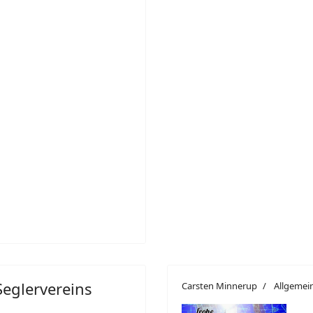
Seglervereins
Carsten Minnerup
Allgemei