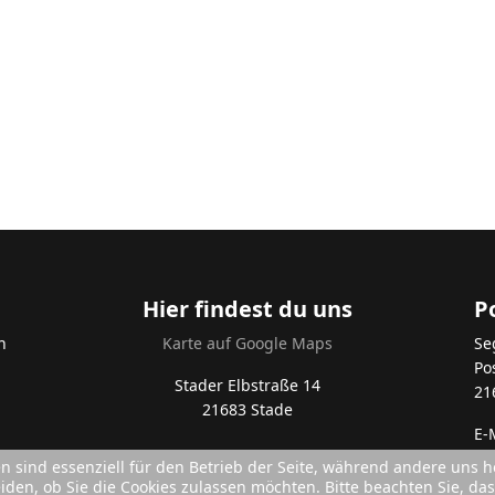
Hier findest du uns
P
n
Karte auf Google Maps
Se
Po
Stader Elbstraße 14
21
21683 Stade
E-
en sind essenziell für den Betrieb der Seite, während andere uns 
eiden, ob Sie die Cookies zulassen möchten. Bitte beachten Sie, d