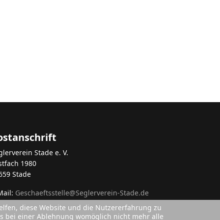
ostanschrift
glerverein Stade e. V.
stfach 1980
659 Stade
Mail:
Geschaeftsstelle@Seglerverein-Stade.de
helfen, diese Website und die Nutzererfahrung zu
ass bei einer Ablehnung womöglich nicht mehr alle